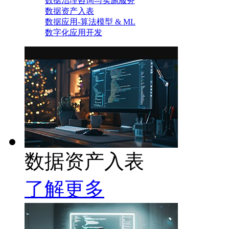
数据治理咨询与实施服务
数据资产入表
数据应用-算法模型 & ML
数字化应用开发
数据资产入表
了解更多