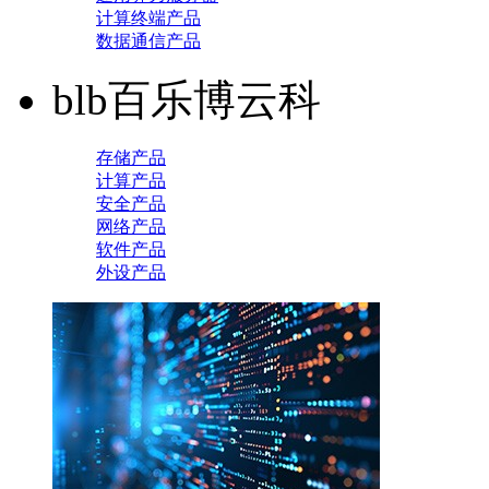
计算终端产品
数据通信产品
blb百乐博云科
存储产品
计算产品
安全产品
网络产品
软件产品
外设产品