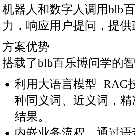
机器人和数字人调用blb
力，响应用户提问，
方案优势
搭载了blb百乐博问学的
利用大语言模型+RAG技术
种同义词、近义词
结果。
内嵌业务流程，通