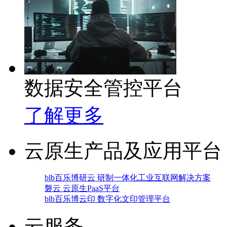
数据安全管控平台
了解更多
云原生产品及应用平台
blb百乐博研云 研制一体化工业互联网解决方案
磐云 云原生PaaS平台
blb百乐博云印 数字化文印管理平台
云服务