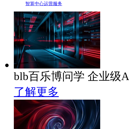
智算中心运营服务
blb百乐博问学 企业级A
了解更多