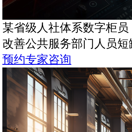
某省级人社体系数字柜员
改善公共服务部门人员短缺
预约专家咨询