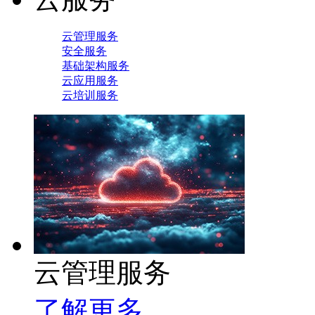
云管理服务
安全服务
基础架构服务
云应用服务
云培训服务
云管理服务
了解更多