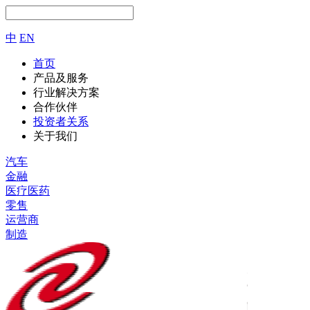
中
EN
首页
产品及服务
行业解决方案
合作伙伴
投资者关系
关于我们
汽车
金融
医疗医药
零售
运营商
制造